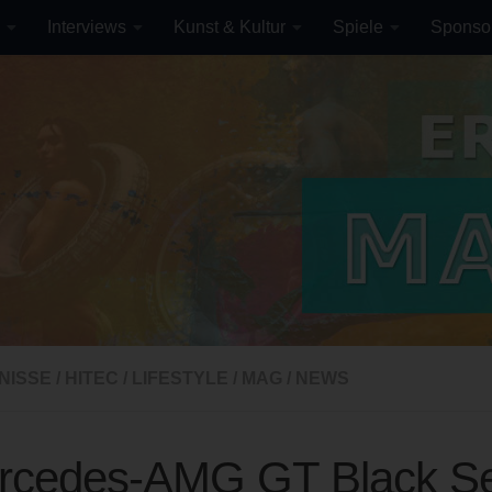
Interviews
Kunst & Kultur
Spiele
Sponso
NISSE
/
HITEC
/
LIFESTYLE
/
MAG
/
NEWS
rcedes-AMG GT Black Se