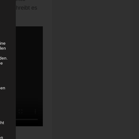
d beschreibt es
ine
len
den.
ge
den
cht
en