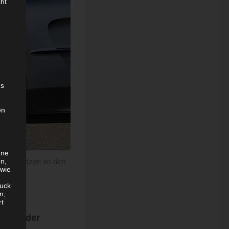
cht
es
en
ene
en,
ngsschlitzen an den
 wie
uck
n,
rt
ck in der