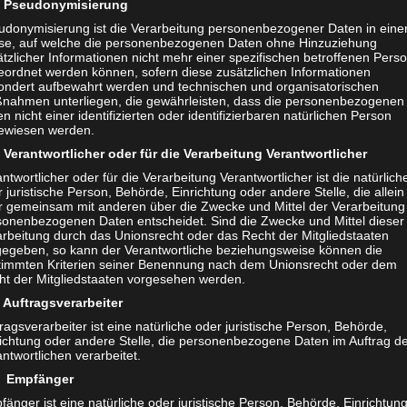
Pseudonymisierung
ecke fährt bleibt abzuwarten.
udonymisierung ist die Verarbeitung personenbezogener Daten in eine
se, auf welche die personenbezogenen Daten ohne Hinzuziehung
s die Enthüllung des AMG GT Black Series im Mercedes 
tzlicher Informationen nicht mehr einer spezifischen betroffenen Pers
eordnet werden können, sofern diese zusätzlichen Informationen
nce ist ein besonderer Event. Die Bilder davon können 
ondert aufbewahrt werden und technischen und organisatorischen
nahmen unterliegen, die gewährleisten, dass die personenbezogenen
ok Profil von John Heer bestaunt werden. In dem der M
n nicht einer identifizierten oder identifizierbaren natürlichen Person
fer geschmeidig das Tuch von dem Supersportwagen zie
ewiesen werden.
Verantwortlicher oder für die Verarbeitung Verantwortlicher
Kurven des kraftvollen Boliden bereits erahnen lässt. Stut
ntwortlicher oder für die Verarbeitung Verantwortlicher ist die natürlich
ine Autokunst bekannt. Was hier SPONTAN unser Auge erb
 juristische Person, Behörde, Einrichtung oder andere Stelle, die allein
l eine andere Welt. Ein Supersportwagen par Excellenc
r gemeinsam mit anderen über die Zwecke und Mittel der Verarbeitung
sonenbezogenen Daten entscheidet. Sind die Zwecke und Mittel dieser
arbeitung durch das Unionsrecht oder das Recht der Mitgliedstaaten
gegeben, so kann der Verantwortliche beziehungsweise können die
timmten Kriterien seiner Benennung nach dem Unionsrecht oder dem
ht der Mitgliedstaaten vorgesehen werden.
Auftragsverarbeiter
ragsverarbeiter ist eine natürliche oder juristische Person, Behörde,
richtung oder andere Stelle, die personenbezogene Daten im Auftrag d
ntwortlichen verarbeitet.
 Empfänger
änger ist eine natürliche oder juristische Person, Behörde, Einrichtun