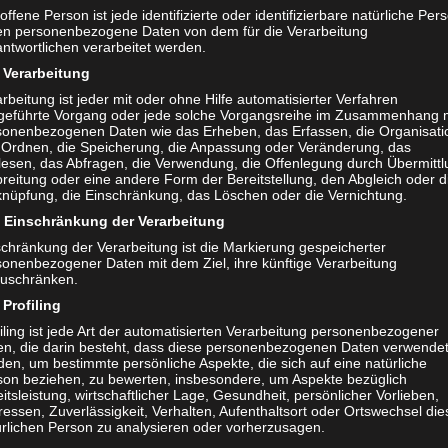
ergarage
offene Person ist jede identifizierte oder identifizierbare natürliche Per
en personenbezogene Daten von dem für die Verarbeitung
ntwortlichen verarbeitet werden.
rke AMG spricht ohnehin bereits für sich. Dieser ganz
Verarbeitung
ine speziell entwickelten Michelin Semislicks vermutlich 
rbeitung ist jeder mit oder ohne Hilfe automatisierter Verfahren
Rennstrecke ausfahren. Wie John Heer bereits vor de
geführte Vorgang oder jede solche Vorgangsreihe im Zusammenhang 
sonenbezogenen Daten wie das Erheben, das Erfassen, die Organisati
ooting vor der Legendenhalle an der Motorworld Böbling
 Ordnen, die Speicherung, die Anpassung oder Veränderung, das
ok angekündigt hat, verschwindet das Prachtexemplar di
lesen, das Abfragen, die Verwendung, die Offenlegung durch Übermittl
reitung oder eine andere Form der Bereitstellung, den Abgleich oder d
rgarage. Der Beitrag auf Facebook wurde stand heute b
knüpfung, die Einschränkung, das Löschen oder die Vernichtung.
mentare und wurde 6 Mal geteilt.
Einschränkung der Verarbeitung
schränkung der Verarbeitung ist die Markierung gespeicherter
sonenbezogener Daten mit dem Ziel, ihre künftige Verarbeitung
gen Kommentaren sind die Verfasser sichtlich enttäuscht
zuschränken.
r Supersportwagen in eine Sammlergarage kommt. Die 
Profiling
eren jedoch zu dem tollen neuen Auto. Bei einem festgel
iling ist jede Art der automatisierten Verarbeitung personenbezogener
en, die darin besteht, dass diese personenbezogenen Daten verwende
traum der AMG GT Black Series von nur einem Jahr, kan
en, um bestimmte persönliche Aspekte, die sich auf eine natürliche
r jedoch durchaus Sinn machen. Das Herz sagt fahr ihn 
son beziehen, zu bewerten, insbesondere, um Aspekte bezüglich
itsleistung, wirtschaftlicher Lage, Gesundheit, persönlicher Vorlieben,
ecke bis ans Limit, der Verstand sagt behüte diesen Sc
ressen, Zuverlässigkeit, Verhalten, Aufenthaltsort oder Ortswechsel die
ürlichen Person zu analysieren oder vorherzusagen.
n Heer das Fahrzeug jemals auf der Straße geschweige