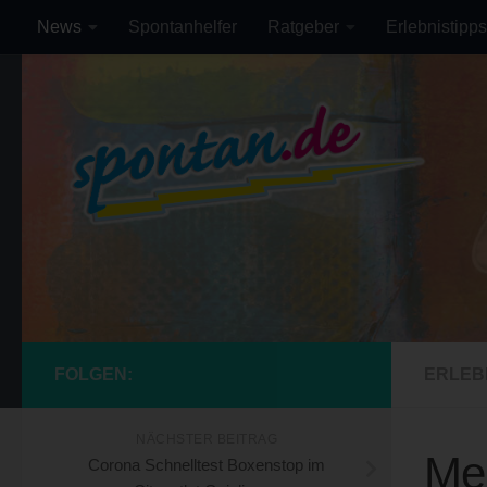
News
Spontanhelfer
Ratgeber
Erlebnistipps
Zum Inhalt springen
FOLGEN:
ERLEB
NÄCHSTER BEITRAG
Me
Corona Schnelltest Boxenstop im