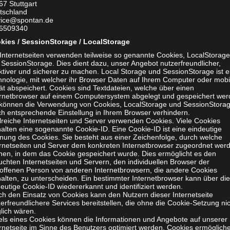
67 Stuttgart
 die begehrte Krone „Black Series“ verliehen. So treffen
tschland
vice@spontan.de
bseite mercedes-amg.com
6509340
kies / SessionStorage / LocalStorage
 Internetseiten verwenden teilweise so genannte Cookies, LocalStorage
 SessionStorage. Dies dient dazu, unser Angebot nutzerfreundlicher,
ktiver und sicherer zu machen. Local Storage und SessionStorage ist e
hnologie, mit welcher ihr Browser Daten auf Ihrem Computer oder mobi
ät abspeichert. Cookies sind Textdateien, welche über einen
ernetbrowser auf einem Computersystem abgelegt und gespeichert wer
 können die Verwendung von Cookies, LocalStorage und SessionStora
ch entsprechende Einstellung in Ihrem Browser verhindern.
lreiche Internetseiten und Server verwenden Cookies. Viele Cookies
alten eine sogenannte Cookie-ID. Eine Cookie-ID ist eine eindeutige
nung des Cookies. Sie besteht aus einer Zeichenfolge, durch welche
ernetseiten und Server dem konkreten Internetbrowser zugeordnet wer
nen, in dem das Cookie gespeichert wurde. Dies ermöglicht es den
chten Internetseiten und Servern, den individuellen Browser der
roffenen Person von anderen Internetbrowsern, die andere Cookies
alten, zu unterscheiden. Ein bestimmter Internetbrowser kann über die
eutige Cookie-ID wiedererkannt und identifiziert werden.
ch den Einsatz von Cookies kann den Nutzern dieser Internetseite
erfreundlichere Services bereitstellen, die ohne die Cookie-Setzung ni
lich wären.
: Mercedes-AMG
tels eines Cookies können die Informationen und Angebote auf unserer
ernetseite im Sinne des Benutzers optimiert werden. Cookies ermöglich