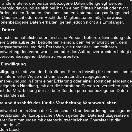
r andere Stelle, der personenbezogene Daten offengelegt werden,
hängig davon, ob es sich bei ihr um einen Dritten handelt oder nicht.
örden, die im Rahmen eines bestimmten Untersuchungsauftrags nach
 Unionsrecht oder dem Recht der Mitgliedstaaten möglicherweise
sonenbezogene Daten erhalten, gelten jedoch nicht als Empfänger.
Dritter
ter ist eine natürliche oder juristische Person, Behörde, Einrichtung ode
ere Stelle außer der betroffenen Person, dem Verantwortlichen, dem
tragsverarbeiter und den Personen, die unter der unmittelbaren
ntwortung des Verantwortlichen oder des Auftragsverarbeiters befugt s
 personenbezogenen Daten zu verarbeiten.
Einwilligung
illigung ist jede von der betroffenen Person freiwillig für den bestimmt
l in informierter Weise und unmissverständlich abgegebene
lensbekundung in Form einer Erklärung oder einer sonstigen eindeutig
ätigenden Handlung, mit der die betroffene Person zu verstehen gibt, 
 mit der Verarbeitung der sie betreffenden personenbezogenen Daten
ercedes AMG GT Black Series – Innenraum Design – Foto von Thom
erstanden ist.
e und Anschrift des für die Verarbeitung Verantwortlichen
t die AMG Black Series?
antwortlicher im Sinne der Datenschutz-Grundverordnung, sonstiger in
gliedstaaten der Europäischen Union geltenden Datenschutzgesetze u
erer Bestimmungen mit datenschutzrechtlichem Charakter ist die:
 Ausdauer und grenzenlose Performance — das beschreib
ntan.de UG
 dem Lauch
klasse von Mercedes-AMG. Seit 2006 bekommen nur a