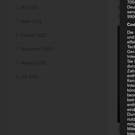
705
Modelle
Deu
Mai 2021
ser
die We
990
März 2021
Coo
Die
Februar 2021
und
effe
Tec
November 2020
Ger
Int
Sie
August 2020
dur
Zah
enth
Juli 2020
Ken
Int
kön
besu
bet
enth
eind
Dur
nutz
mög
Quelle
Mit
Int