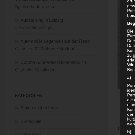
grun
gew
Spieleerfindermesse
Per
beis
Ausstellung in Leipzig
Beg
#DeutschlandDigital
Die 
Eur
Dat
Automobile Legenden auf der Retro
Date
Classics 2022 Messe Stuttgart
Kun
zu g
erlä
Corona Schnelltest Boxenstop im
Wir
Cityoutlet Geislingen
Begr
a) 
Per
iden
Pers
Mercede
KATEGORIEN
die 
ein
Action & Abenteuer
Ken
der 
kult
Brettspiele
wer
Gebaut
b) 