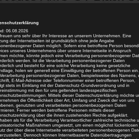
oshooting
enschutzerklärung
nd: 06.08.2026
LEBNISMAGAZIN
· VERÖFFENTLICHT
MÄRZ 31, 2021
· AKTUALISI
 freuen uns sehr über Ihr Interesse an unserem Unternehmen. Eine
ung der Internetseiten ist grundsätzlich ohne jede Angabe
rcedes-AMG GT Black Series von John Heer gehört zu
sonenbezogener Daten möglich. Sofern eine betroffene Person besond
vices unseres Unternehmens über unsere Internetseite in Anspruch
ählten Sportwagen, über die das SPONTAN Magazin ber
men möchte, könnte jedoch eine Verarbeitung personenbezogener Da
orderlich werden. Ist die Verarbeitung personenbezogener Daten
eries so besonders macht erfahrt Ihr im Bericht. Definit
rderlich und besteht für eine solche Verarbeitung keine gesetzliche
hte AMG & Sportwagenfans.
dlage, holen wir generell eine Einwilligung der betroffenen Person ein.
 Verarbeitung personenbezogener Daten, beispielsweise des Namens, 
chrift, E-Mail-Adresse oder Telefonnummer einer betroffenen Person,
olgt stets im Einklang mit der Datenschutz-Grundverordnung und in
reinstimmung mit den für uns geltenden landesspezifischen
enschutzbestimmungen. Mittels dieser Datenschutzerklärung möchte u
ernehmen die Öffentlichkeit über Art, Umfang und Zweck der von uns
obenen, genutzten und verarbeiteten personenbezogenen Daten
rmieren. Ferner werden betroffene Personen mittels dieser
enschutzerklärung über die ihnen zustehenden Rechte aufgeklärt.
haben als für die Verarbeitung Verantwortlicher zahlreiche technische 
anisatorische Maßnahmen umgesetzt, um einen möglichst lückenlosen
utz der über diese Internetseite verarbeiteten personenbezogenen Dat
herzustellen. Dennoch können Internetbasierte Datenübertragungen