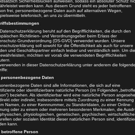
dsätzlich Sicherheitslücken aufweisen, sodass ein absoluter Schutz ni
ährleistet werden kann. Aus diesem Grund steht es jeder betroffenen
son frei, personenbezogene Daten auch auf alternativen Wegen,
pielsweise telefonisch, an uns zu übermitteln.
riffsbestimmungen
Datenschutzerklärung beruht auf den Begrifflichkeiten, die durch den
opäischen Richtlinien- und Verordnungsgeber beim Erlass der
enschutz-Grundverordnung (DS-GVO) verwendet wurden. Unsere
nschutzerklärung soll sowohl für die Öffentlichkeit als auch für unsere
den und Geschäftspartner einfach lesbar und verständlich sein. Um di
ewährleisten, möchten wir vorab die verwendeten Begrifflichkeiten
utern.
 verwenden in dieser Datenschutzerklärung unter anderem die folgend
iffe:
personenbezogene Daten
sonenbezogene Daten sind alle Informationen, die sich auf eine
tifizierte oder identifizierbare natürliche Person (im Folgenden „betroff
on") beziehen. Als identifizierbar wird eine natürliche Person angeseh
s AMG GT Black Series ist u.a. erkennbar an den integrierten Lüftu
direkt oder indirekt, insbesondere mittels Zuordnung zu einer Kennung
vorderen Radläufen.
em Namen, zu einer Kennnummer, zu Standortdaten, zu einer Online-
nung oder zu einem oder mehreren besonderen Merkmalen, die Ausdr
Foto Thomas Krauleidis
physischen, physiologischen, genetischen, psychischen, wirtschaftliche
urellen oder sozialen Identität dieser natürlichen Person sind, identifizie
den kann.
 für die Rennstecke mit einer Zukunft als Sammelstü
betroffene Person