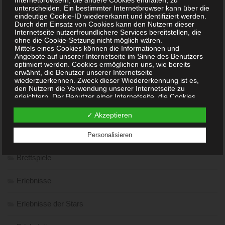
Internetbrowsern, die andere Cookies enthalten, zu
unterscheiden. Ein bestimmter Internetbrowser kann über die
Ausstellung in Leipzig #DeutschlandDigital
eindeutige Cookie-ID wiedererkannt und identifiziert werden.
Durch den Einsatz von Cookies kann den Nutzern dieser
Internetseite nutzerfreundlichere Services bereitstellen, die
Automobile Legenden auf der Retro Classics 2022 Messe
ohne die Cookie-Setzung nicht möglich wären.
Mittels eines Cookies können die Informationen und
Stuttgart
Angebote auf unserer Internetseite im Sinne des Benutzers
optimiert werden. Cookies ermöglichen uns, wie bereits
Corona Schnelltest Boxenstop im Cityoutlet Geislingen
erwähnt, die Benutzer unserer Internetseite
wiederzuerkennen. Zweck dieser Wiedererkennung ist es,
den Nutzern die Verwendung unserer Internetseite zu
erleichtern. Der Benutzer einer Internetseite, die Cookies
verwendet, muss beispielsweise nicht bei jedem Besuch der
Internetseite erneut seine Zugangsdaten eingeben, weil dies
KATEGORIEN
✓ Akzeptieren
von der Internetseite und dem auf dem Computersystem des
Benutzers abgelegten Cookie übernommen wird. Ein
Action & Abenteuer
Personalisieren
weiteres Beispiel ist das Cookie eines Warenkorbes im
Online-Shop. Der Online-Shop merkt sich die Artikel, die ein
Kunde in den virtuellen Warenkorb gelegt hat, über ein
Brettspiele
Cookie.
Die betroffene Person kann die Setzung von Cookies durch
unsere Internetseite jederzeit mittels einer entsprechenden
Erlebnisse
Einstellung des genutzten Internetbrowsers verhindern und
damit der Setzung von Cookies dauerhaft widersprechen.
Ferner können bereits gesetzte Cookies jederzeit über einen
Erlebnisse der Stars
Internetbrowser oder andere Softwareprogramme gelöscht
werden. Dies ist in allen gängigen Internetbrowsern möglich.