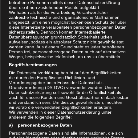
betroffene Personen mittels dieser Datenschutzerklärung
über die ihnen zustehenden Rechte aufgeklärt.
Wir haben als für die Verarbeitung Verantwortlicher
zahlreiche technische und organisatorische Maßnahmen
umgesetzt, um einen möglichst lückenlosen Schutz der über
diese Internetseite verarbeiteten personenbezogenen Daten
sicherzustellen. Dennoch können Internetbasierte
Datenübertragungen grundsätzlich Sicherheitslücken
aufweisen, sodass ein absoluter Schutz nicht gewährleistet
werden kann. Aus diesem Grund steht es jeder betroffenen
Person frei, personenbezogene Daten auch auf alternativen
Wegen, beispielsweise telefonisch, an uns zu übermitteln.
ERLEBNISSE
/
ERLEBNISTIPPS
/
HITEC
/
KURZTRIP &
TAGESAUSFLUG
/
LIFESTYLE
/
MAG
/
NEWS
/
Begriffsbestimmungen
STÄDTEREISEN
Die Datenschutzerklärung beruht auf den Begrifflichkeiten,
die durch den Europäischen Richtlinien- und
MAI 4, 2022
Verordnungsgeber beim Erlass der Datenschutz-
Grundverordnung (DS-GVO) verwendet wurden. Unsere
Ausstellung in Leipzig #DeutschlandDigital
Datenschutzerklärung soll sowohl für die Öffentlichkeit als
auch für unsere Kunden und Geschäftspartner einfach lesbar
„wir deutsche können kein Beta!“ In Ihrem digitalen
und verständlich sein. Um dies zu gewährleisten, möchten
wir vorab die verwendeten Begrifflichkeiten erläutern.
Grußwort betont Claudia Roth, die Staatsministerin für
Wir verwenden in dieser Datenschutzerklärung unter
Kultur und Medien „der Stiftung Haus der Geschichte ist es
anderem die folgenden Begriffe:
ein weiteres Mal gelungen, eine Brücke zwischen
a) personenbezogene Daten
Geschichte und...
Personenbezogene Daten sind alle Informationen, die sich