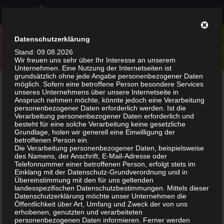
Zum Inhalt springen
Datenschutzerklärung
Stand: 09.08.2026
Wir freuen uns sehr über Ihr Interesse an unserem
Unternehmen. Eine Nutzung der Internetseiten ist
grundsätzlich ohne jede Angabe personenbezogener Daten
KATEGORIE:
KURZTRIP & TAGESAUSFLUG
möglich. Sofern eine betroffene Person besondere Services
unseres Unternehmens über unsere Internetseite in
Anspruch nehmen möchte, könnte jedoch eine Verarbeitung
personenbezogener Daten erforderlich werden. Ist die
Hier findest Du Erlebnistipps zu Kurztrips &
Verarbeitung personenbezogener Daten erforderlich und
besteht für eine solche Verarbeitung keine gesetzliche
Tagesausflügen
Grundlage, holen wir generell eine Einwilligung der
betroffenen Person ein.
Die Verarbeitung personenbezogener Daten, beispielsweise
des Namens, der Anschrift, E-Mail-Adresse oder
Telefonnummer einer betroffenen Person, erfolgt stets im
Einklang mit der Datenschutz-Grundverordnung und in
Übereinstimmung mit den für uns geltenden
landesspezifischen Datenschutzbestimmungen. Mittels dieser
Datenschutzerklärung möchte unser Unternehmen die
Öffentlichkeit über Art, Umfang und Zweck der von uns
erhobenen, genutzten und verarbeiteten
personenbezogenen Daten informieren. Ferner werden