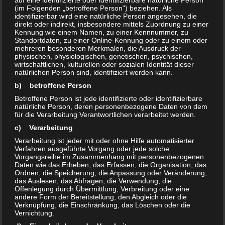
auf eine identifizierte oder identifizierbare natürliche Person
(im Folgenden „betroffene Person") beziehen. Als
identifizierbar wird eine natürliche Person angesehen, die
direkt oder indirekt, insbesondere mittels Zuordnung zu einer
Kennung wie einem Namen, zu einer Kennnummer, zu
Standortdaten, zu einer Online-Kennung oder zu einem oder
mehreren besonderen Merkmalen, die Ausdruck der
physischen, physiologischen, genetischen, psychischen,
wirtschaftlichen, kulturellen oder sozialen Identität dieser
natürlichen Person sind, identifiziert werden kann.
b) betroffene Person
Betroffene Person ist jede identifizierte oder identifizierbare
natürliche Person, deren personenbezogene Daten von dem
für die Verarbeitung Verantwortlichen verarbeitet werden.
c) Verarbeitung
Verarbeitung ist jeder mit oder ohne Hilfe automatisierter
Verfahren ausgeführte Vorgang oder jede solche
Vorgangsreihe im Zusammenhang mit personenbezogenen
Daten wie das Erheben, das Erfassen, die Organisation, das
ERLEBNISSE
/
ERLEBNISTIPPS
/
KURZTRIP &
Ordnen, die Speicherung, die Anpassung oder Veränderung,
das Auslesen, das Abfragen, die Verwendung, die
TAGESAUSFLUG
/
LIFESTYLE
/
NEWS
Offenlegung durch Übermittlung, Verbreitung oder eine
APRIL 21, 2022
andere Form der Bereitstellung, den Abgleich oder die
Verknüpfung, die Einschränkung, das Löschen oder die
Automobile Legenden auf der Retro
Vernichtung.