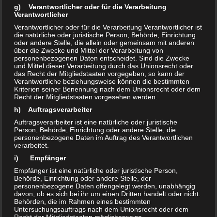
g) Verantwortlicher oder für die Verarbeitung
Verantwortlicher
Verantwortlicher oder für die Verarbeitung Verantwortlicher ist
die natürliche oder juristische Person, Behörde, Einrichtung
oder andere Stelle, die allein oder gemeinsam mit anderen
ERLEBNISSE
/
KURZTRIP & TAGESAUSFLUG
/
NATUR &
über die Zwecke und Mittel der Verarbeitung von
OUTDOOR
/
NEWS
/
STÄDTEREISEN
personenbezogenen Daten entscheidet. Sind die Zwecke
und Mittel dieser Verarbeitung durch das Unionsrecht oder
FEBRUAR 4, 2021
das Recht der Mitgliedstaaten vorgegeben, so kann der
Spontanladen oder Ladekrimi
Verantwortliche beziehungsweise können die bestimmten
Kriterien seiner Benennung nach dem Unionsrecht oder dem
Recht der Mitgliedstaaten vorgesehen werden.
SPONTAN Erfahrungsbericht: Auf den ersten Blick sind
h) Auftragsverarbeiter
Elektroautos toll. In der Stadt sind Elektroautos
Auftragsverarbeiter ist eine natürliche oder juristische
unübertroffen. Sie sind Agil, liefern überzeugende
Person, Behörde, Einrichtung oder andere Stelle, die
Beschleunigungswerte, rekuperieren Energie und bieten
personenbezogene Daten im Auftrag des Verantwortlichen
verarbeitet.
viele Vorteile. Außerdem bieten sie teils große Vorteile
i) Empfänger
was...
Empfänger ist eine natürliche oder juristische Person,
Behörde, Einrichtung oder andere Stelle, der
personenbezogene Daten offengelegt werden, unabhängig
davon, ob es sich bei ihr um einen Dritten handelt oder nicht.
Behörden, die im Rahmen eines bestimmten
Untersuchungsauftrags nach dem Unionsrecht oder dem