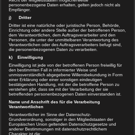
Recht der Mitgliedstaaten möglicherweise
personenbezogene Daten erhalten, gelten jedoch nicht als
Empfänger.
j) Dritter
Dritter ist eine natürliche oder juristische Person, Behörde,
Einrichtung oder andere Stelle außer der betroffenen Person,
dem Verantwortlichen, dem Auftragsverarbeiter und den
Personen, die unter der unmittelbaren Verantwortung des
Verantwortlichen oder des Auftragsverarbeiters befugt sind,
die personenbezogenen Daten zu verarbeiten.
k) Einwilligung
Einwilligung ist jede von der betroffenen Person freiwillig für
den bestimmten Fall in informierter Weise und
ACTION & ABENTEUER
/
ERLEBNISTIPPS
/
KURZTRIP &
unmissverständlich abgegebene Willensbekundung in Form
einer Erklärung oder einer sonstigen eindeutigen
TAGESAUSFLUG
/
NATUR & OUTDOOR
bestätigenden Handlung, mit der die betroffene Person zu
AUGUST 4, 2020
verstehen gibt, dass sie mit der Verarbeitung der sie
betreffenden personenbezogenen Daten einverstanden ist.
Cosplay an der Nagoldtalsperre
Name und Anschrift des für die Verarbeitung
Verantwortlichen
SPONTAN hat drei Cosplayer an die Nagoldtalsperre
Verantwortlicher im Sinne der Datenschutz-
begleitet. Bei einem erlebnisreichen Fotoshooting. Gleich
Grundverordnung, sonstiger in den Mitgliedstaaten der
Europäischen Union geltenden Datenschutzgesetze und
nachdem wir uns auf einer Wiese unweit vom Wasser
anderer Bestimmungen mit datenschutzrechtlichem
niedergelassen haben, waren wir bereits die Attraktion der
Charakter ist die: