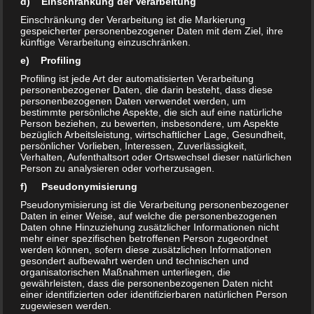
Classics 2022 Messe Stuttgart
d) Einschränkung der Verarbeitung
Einschränkung der Verarbeitung ist die Markierung
gespeicherter personenbezogener Daten mit dem Ziel, ihre
Auf der Messe für Fahrkultur präsentieren Aussteller aus
künftige Verarbeitung einzuschränken.
vielen Teilen der Welt Ihre Glanzstücke. Edle Raritäten
e) Profiling
soweit das Auge reicht. Aus allen Epochen der
Profiling ist jede Art der automatisierten Verarbeitung
Automobilgeschichte. Wir sind spontan dabei. RETRO
personenbezogener Daten, die darin besteht, dass diese
personenbezogenen Daten verwendet werden, um
CLASSICS Stuttgart ist der...
bestimmte persönliche Aspekte, die sich auf eine natürliche
Person beziehen, zu bewerten, insbesondere, um Aspekte
bezüglich Arbeitsleistung, wirtschaftlicher Lage, Gesundheit,
persönlicher Vorlieben, Interessen, Zuverlässigkeit,
Verhalten, Aufenthaltsort oder Ortswechsel dieser natürlichen
Person zu analysieren oder vorherzusagen.
f) Pseudonymisierung
Pseudonymisierung ist die Verarbeitung personenbezogener
Daten in einer Weise, auf welche die personenbezogenen
Daten ohne Hinzuziehung zusätzlicher Informationen nicht
mehr einer spezifischen betroffenen Person zugeordnet
werden können, sofern diese zusätzlichen Informationen
gesondert aufbewahrt werden und technischen und
organisatorischen Maßnahmen unterliegen, die
gewährleisten, dass die personenbezogenen Daten nicht
einer identifizierten oder identifizierbaren natürlichen Person
zugewiesen werden.