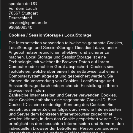
spontan.de UG
Nagoldtalsperre. Ob klein oder...
Vor dem Lauch
70567 Stuttgart
Deutschland
service@spontan.de
9906509340
Cookies / SessionStorage / LocalStorage
FOLGEN:
Die Internetseiten verwenden teilweise so genannte Cookies,
LocalStorage und SessionStorage. Dies dient dazu, unser
Angebot nutzerfreundlicher, effektiver und sicherer zu
machen. Local Storage und SessionStorage ist eine
Suchen
Technologie, mit welcher ihr Browser Daten auf Ihrem
Computer oder mobilen Gerät abspeichert. Cookies sind
nach:
Textdateien, welche über einen Internetbrowser auf einem
Computersystem abgelegt und gespeichert werden. Sie
können die Verwendung von Cookies, LocalStorage und
SessionStorage durch entsprechende Einstellung in Ihrem
NEUESTE BEITRÄGE
Browser verhindern.
Zahlreiche Internetseiten und Server verwenden Cookies.
Bitkom TRANSFORM 2025 Trends: Digitalisierung jetzt! Von
Viele Cookies enthalten eine sogenannte Cookie-ID. Eine
Cookie-ID ist eine eindeutige Kennung des Cookies. Sie
GenAI bis Cybersecurity
besteht aus einer Zeichenfolge, durch welche Internetseiten
und Server dem konkreten Internetbrowser zugeordnet
werden können, in dem das Cookie gespeichert wurde. Dies
Spielwarenmesse Nürnberg 2023: Trends, Brettspiel-
ermöglicht es den besuchten Internetseiten und Servern, den
Neuheiten & Spieleerfindermesse
individuellen Browser der betroffenen Person von anderen