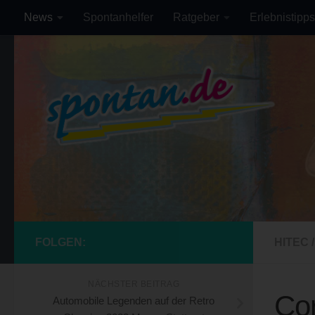
News
Spontanhelfer
Ratgeber
Erlebnistipps
Zum Inhalt springen
FOLGEN:
HITEC
/
NÄCHSTER BEITRAG
Cor
Automobile Legenden auf der Retro