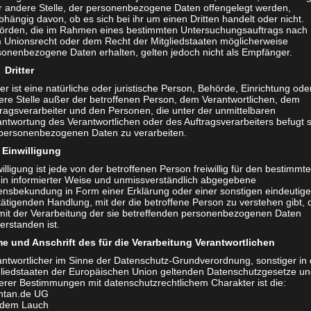
r andere Stelle, der personenbezogene Daten offengelegt werden,
hängig davon, ob es sich bei ihr um einen Dritten handelt oder nicht.
örden, die im Rahmen eines bestimmten Untersuchungsauftrags nach
 Unionsrecht oder dem Recht der Mitgliedstaaten möglicherweise
sonenbezogene Daten erhalten, gelten jedoch nicht als Empfänger.
Dritter
ter ist eine natürliche oder juristische Person, Behörde, Einrichtung ode
ere Stelle außer der betroffenen Person, dem Verantwortlichen, dem
tragsverarbeiter und den Personen, die unter der unmittelbaren
ntwortung des Verantwortlichen oder des Auftragsverarbeiters befugt s
 personenbezogenen Daten zu verarbeiten.
Einwilligung
illigung ist jede von der betroffenen Person freiwillig für den bestimmt
l in informierter Weise und unmissverständlich abgegebene
lensbekundung in Form einer Erklärung oder einer sonstigen eindeutig
Vincenzo Gagliardi (Boxenstop) und Herbert Krauleidis (gehex
ätigenden Handlung, mit der die betroffene Person zu verstehen gibt, 
 mit der Verarbeitung der sie betreffenden personenbezogenen Daten
erstanden ist.
cht den Boxenstopp Schnelltest so einzigartig?
e und Anschrift des für die Verarbeitung Verantwortlichen
antwortlicher im Sinne der Datenschutz-Grundverordnung, sonstiger in
 überzeugt, in unter zwei Minuten ist der Test bereits d
gliedstaaten der Europäischen Union geltenden Datenschutzgesetze u
erer Bestimmungen mit datenschutzrechtlichem Charakter ist die:
ann spontan erfolgen oder per Terminbuchung. Auch Kin
ntan.de UG
os getestet werden. Mit den Zertifizierten Lolli-Tests. Die
 dem Lauch