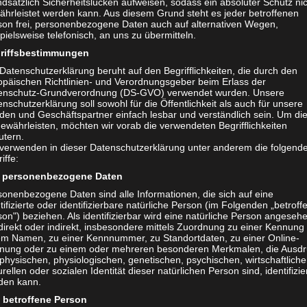
dsätzlich Sicherheitslücken aufweisen, sodass ein absoluter Schutz ni
ONTAN Magazin war für Euch bei der Eröffnung des Cor
ährleistet werden kann. Aus diesem Grund steht es jeder betroffenen
son frei, personenbezogene Daten auch auf alternativen Wegen,
„Boxenstop“ im Cityoutlet Geislingen dabei. Seht selbst.
pielsweise telefonisch, an uns zu übermitteln.
ke haben wir für Euch festgehalten.
riffsbestimmungen
Datenschutzerklärung beruht auf den Begrifflichkeiten, die durch den
opäischen Richtlinien- und Verordnungsgeber beim Erlass der
enschutz-Grundverordnung (DS-GVO) verwendet wurden. Unsere
nschutzerklärung soll sowohl für die Öffentlichkeit als auch für unsere
den und Geschäftspartner einfach lesbar und verständlich sein. Um di
ewährleisten, möchten wir vorab die verwendeten Begrifflichkeiten
utern.
 verwenden in dieser Datenschutzerklärung unter anderem die folgend
iffe:
personenbezogene Daten
sonenbezogene Daten sind alle Informationen, die sich auf eine
tifizierte oder identifizierbare natürliche Person (im Folgenden „betroff
on") beziehen. Als identifizierbar wird eine natürliche Person angeseh
direkt oder indirekt, insbesondere mittels Zuordnung zu einer Kennung
em Namen, zu einer Kennnummer, zu Standortdaten, zu einer Online-
nung oder zu einem oder mehreren besonderen Merkmalen, die Ausdr
physischen, physiologischen, genetischen, psychischen, wirtschaftliche
urellen oder sozialen Identität dieser natürlichen Person sind, identifizie
den kann.
betroffene Person