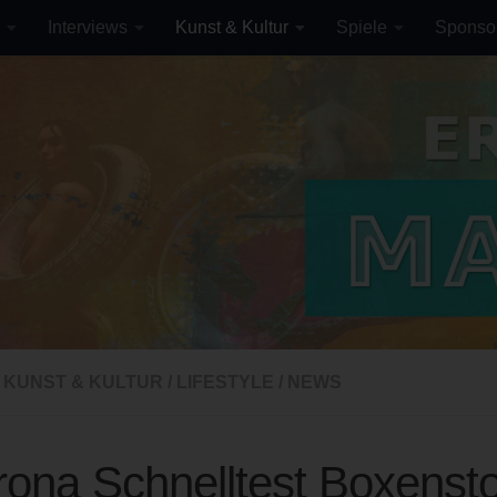
Interviews
Kunst & Kultur
Spiele
Sponso
KUNST & KULTUR
/
LIFESTYLE
/
NEWS
ona Schnelltest Boxenst