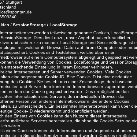
67 Stuttgart
nder angenehm.
tschland
vice@spontan.de
6509340
enstop ist bereits als Drive-In Variante in Geislingen akt
kies / SessionStorage / LocalStorage
n Bestellungen kennen die Meisten wohl bereits aus der
 Internetseiten verwenden teilweise so genannte Cookies, LocalStorage
r Corona-Tests wird das Prinzip bereits angewendet: ein
 SessionStorage. Dies dient dazu, unser Angebot nutzerfreundlicher,
ktiver und sicherer zu machen. Local Storage und SessionStorage ist e
tion heranfahren, Ärzte und Helfer nehmen Abstriche dir
hnologie, mit welcher ihr Browser Daten auf Ihrem Computer oder mobi
ät abspeichert. Cookies sind Textdateien, welche über einen
zo Gagliardi hat dieses Prinzip jedoch nun mit seinem 
ernetbrowser auf einem Computersystem abgelegt und gespeichert wer
 können die Verwendung von Cookies, LocalStorage und SessionStora
schaft mit gehext perfektioniert. Wer selbst einen Boxen
ch entsprechende Einstellung in Ihrem Browser verhindern.
 betreiben will kann dieses Lizensieren. Dadurch erhält
lreiche Internetseiten und Server verwenden Cookies. Viele Cookies
alten eine sogenannte Cookie-ID. Eine Cookie-ID ist eine eindeutige
senehmer laut Gagliardi Hilfe in allen Bereichen: Mitarb
nung des Cookies. Sie besteht aus einer Zeichenfolge, durch welche
ernetseiten und Server dem konkreten Internetbrowser zugeordnet wer
, benötigte Materialien.
nen, in dem das Cookie gespeichert wurde. Dies ermöglicht es den
chten Internetseiten und Servern, den individuellen Browser der
kann ein Boxenstop-Schnelltestzentrum eröffnen ohne b
roffenen Person von anderen Internetbrowsern, die andere Cookies
tnisse. Auch für zahlreiche Gastronomen, wie etwa Bierg
alten, zu unterscheiden. Ein bestimmter Internetbrowser kann über die
eutige Cookie-ID wiedererkannt und identifiziert werden.
op interessant sein.
ch den Einsatz von Cookies kann den Nutzern dieser Internetseite
erfreundlichere Services bereitstellen, die ohne die Cookie-Setzung ni
lich wären.
tels eines Cookies können die Informationen und Angebote auf unserer
nformationen unter
www.boxenstop-schnelltest.de
ernetseite im Sinne des Benutzers optimiert werden. Cookies ermöglich