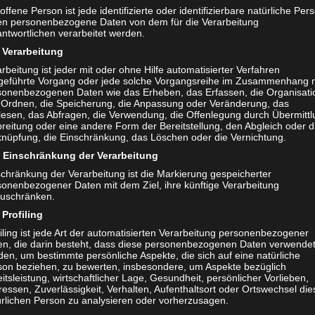
offene Person ist jede identifizierte oder identifizierbare natürliche Per
en personenbezogene Daten von dem für die Verarbeitung
ntwortlichen verarbeitet werden.
Verarbeitung
rbeitung ist jeder mit oder ohne Hilfe automatisierter Verfahren
ermeister Frank Dehmer, Center Managerin Frauke Aumann, Vincenz
geführte Vorgang oder jede solche Vorgangsreihe im Zusammenhang 
uleidis, Sibylle Treptow und die Freundlichen Mitarbeiterinnen vom 
sonenbezogenen Daten wie das Erheben, das Erfassen, die Organisati
 Ordnen, die Speicherung, die Anpassung oder Veränderung, das
Schnelltestcenter
lesen, das Abfragen, die Verwendung, die Offenlegung durch Übermittl
reitung oder eine andere Form der Bereitstellung, den Abgleich oder d
knüpfung, die Einschränkung, das Löschen oder die Vernichtung.
astronom Vincenzo Gagliardi steht hinter dem Boxe
Einschränkung der Verarbeitung
ltest Konzept
schränkung der Verarbeitung ist die Markierung gespeicherter
sonenbezogener Daten mit dem Ziel, ihre künftige Verarbeitung
zuschränken.
astronom und Boxenstop-Gründer Vincenzo Gagliardi ist
Profiling
rt durch die Eventgastronomie „Pino“ bekannt. Sein Vate
iling ist jede Art der automatisierten Verarbeitung personenbezogener
di hat das Unternehmen seit 1977 zu einer fest etablier
en, die darin besteht, dass diese personenbezogenen Daten verwende
en, um bestimmte persönliche Aspekte, die sich auf eine natürliche
eschäft gemacht. 2014 ist Vincenzo mit seiner Schweste
son beziehen, zu bewerten, insbesondere, um Aspekte bezüglich
itsleistung, wirtschaftlicher Lage, Gesundheit, persönlicher Vorlieben,
ehmen eingestiegen. Ob in Uhingen, auf dem Stuttgarter
ressen, Zuverlässigkeit, Verhalten, Aufenthaltsort oder Ortswechsel die
Stuttgart oder auf Events mit bis zu 2500 Gästen. Über
ürlichen Person zu analysieren oder vorherzusagen.