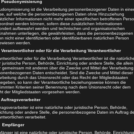
 sicher sein, Qualität und Gastfreundschaft stehen für
Pseudonymisierung
udonymisierung ist die Verarbeitung personenbezogener Daten in eine
as SPONTAN Magazin konnte sich bereits des Öfteren vo
se, auf welche die personenbezogenen Daten ohne Hinzuziehung
ugen.
tzlicher Informationen nicht mehr einer spezifischen betroffenen Pers
eordnet werden können, sofern diese zusätzlichen Informationen
ondert aufbewahrt werden und technischen und organisatorischen
e Eventbranche ist von Corona hart getroffen. Anstatt d
nahmen unterliegen, die gewährleisten, dass die personenbezogenen
n nicht einer identifizierten oder identifizierbaren natürlichen Person
 stecken, krempelt Vincenzo Gagliardi die Arme hoch un
ewiesen werden.
top Konzept für Corona Schnelltests. Nicht jammern, so
Verantwortlicher oder für die Verarbeitung Verantwortlicher
hter „Macher“ eben.
ntwortlicher oder für die Verarbeitung Verantwortlicher ist die natürlich
 juristische Person, Behörde, Einrichtung oder andere Stelle, die allein
dete er mit seiner Schwester die beiden Testzentren in
r gemeinsam mit anderen über die Zwecke und Mittel der Verarbeitung
sonenbezogenen Daten entscheidet. Sind die Zwecke und Mittel dieser
gen, wie die Kollegen der Südwestpresse berichten.
arbeitung durch das Unionsrecht oder das Recht der Mitgliedstaaten
gegeben, so kann der Verantwortliche beziehungsweise können die
timmten Kriterien seiner Benennung nach dem Unionsrecht oder dem
ht der Mitgliedstaaten vorgesehen werden.
Auftragsverarbeiter
ragsverarbeiter ist eine natürliche oder juristische Person, Behörde,
richtung oder andere Stelle, die personenbezogene Daten im Auftrag d
ntwortlichen verarbeitet.
 Empfänger
änger ist eine natürliche oder juristische Person, Behörde, Einrichtun