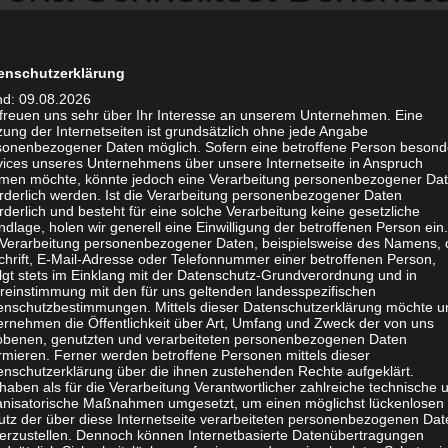
youtlet Geislingen
enschutzerklärung
nd: 09.08.2026
LEBNISMAGAZIN
· VERÖFFENTLICHT
MAI 20, 2021
· AKTUALISIER
 freuen uns sehr über Ihr Interesse an unserem Unternehmen. Eine
ung der Internetseiten ist grundsätzlich ohne jede Angabe
op: die Corona-Schnelltest-Station eröffnet in der WMF
sonenbezogener Daten möglich. Sofern eine betroffene Person besond
vices unseres Unternehmens über unsere Internetseite in Anspruch
let Geislingen. Kunden des Cityoutlet können sich so zü
men möchte, könnte jedoch eine Verarbeitung personenbezogener Da
orderlich werden. Ist die Verarbeitung personenbezogener Daten
ren Einkauf genießen. Das SPONTAN-Magazin hat den T
rderlich und besteht für eine solche Verarbeitung keine gesetzliche
2 Minuten. Nach 15 Minuten war das Ergebnis bereits au
dlage, holen wir generell eine Einwilligung der betroffenen Person ein.
 Verarbeitung personenbezogener Daten, beispielsweise des Namens, 
hone.
chrift, E-Mail-Adresse oder Telefonnummer einer betroffenen Person,
olgt stets im Einklang mit der Datenschutz-Grundverordnung und in
reinstimmung mit den für uns geltenden landesspezifischen
et wurde der neue Boxenstop mit dem amtierenden Ober
enschutzbestimmungen. Mittels dieser Datenschutzerklärung möchte u
ernehmen die Öffentlichkeit über Art, Umfang und Zweck der von uns
Dehmer sowie der Center Managerin Frauke Aumann. Be
obenen, genutzten und verarbeiteten personenbezogenen Daten
ert und haben eine schnelle Testcenter-Umsetzung mögl
rmieren. Ferner werden betroffene Personen mittels dieser
enschutzerklärung über die ihnen zustehenden Rechte aufgeklärt.
ber den Vorteilen des Check-In System von gehext zeigt
haben als für die Verarbeitung Verantwortlicher zahlreiche technische 
anisatorische Maßnahmen umgesetzt, um einen möglichst lückenlosen
gten sehr interessiert.
utz der über diese Internetseite verarbeiteten personenbezogenen Dat
herzustellen. Dennoch können Internetbasierte Datenübertragungen