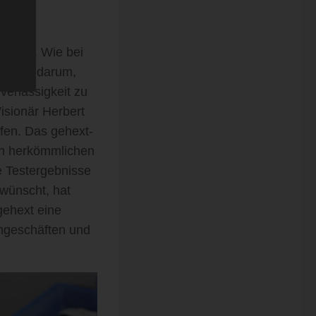
t
insam. Wie bei
on
 Tests darum,
 die
verlässigkeit zu
sionär Herbert
ten
ufen. Das gehext-
en
 in herkömmlichen
 in
 die
e Testergebnisse
nden
wünscht, hat
 gehext eine
engeschäften und
rden
n
nnte
f
eines