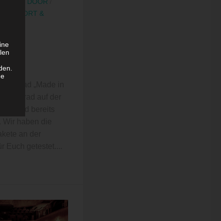
R & OUTDOOR
/
SE
/
SPORT &
ine
IT
len
den.
artige
ge
omotorrad „Made in
 „Fahrrad auf der
 Vorfeld bereits
den
. Wir haben die
akete an der
 Euch getestet....
cht
en