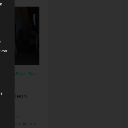
on
e
 von
TLER
/
LIFESTYLE
/
es
Künstlerin
g
enlernt ist
heinbar unendlichen