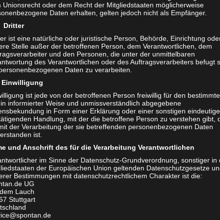
er gehört zu den wenigen
Energie. Woher nimmt e
 Unionsrecht oder dem Recht der Mitgliedstaaten möglicherweise
sonenbezogene Daten erhalten, gelten jedoch nicht als Empfänger.
hlten Sportwagen, über die das
Mensch nur so viel Tate
Dritter
 Magazin berichtet. Was den
Begeisterung ist gerad
ter ist eine natürliche oder juristische Person, Behörde, Einrichtung ode
eries so besonders macht erfahrt
inspirierend. So auch I
ere Stelle außer der betroffenen Person, dem Verantwortlichen, dem
ericht. Definitiv ein Fahrzeug...
Skulpturen....
tragsverarbeiter und den Personen, die unter der unmittelbaren
ntwortung des Verantwortlichen oder des Auftragsverarbeiters befugt s
 personenbezogenen Daten zu verarbeiten.
Einwilligung
illigung ist jede von der betroffenen Person freiwillig für den bestimmt
l in informierter Weise und unmissverständlich abgegebene
lensbekundung in Form einer Erklärung oder einer sonstigen eindeutig
ätigenden Handlung, mit der die betroffene Person zu verstehen gibt, 
 mit der Verarbeitung der sie betreffenden personenbezogenen Daten
erstanden ist.
e und Anschrift des für die Verarbeitung Verantwortlichen
antwortlicher im Sinne der Datenschutz-Grundverordnung, sonstiger in
gliedstaaten der Europäischen Union geltenden Datenschutzgesetze u
erer Bestimmungen mit datenschutzrechtlichem Charakter ist die:
ntan.de UG
 dem Lauch
67 Stuttgart
tschland
ERLEBNISSE DER STARS
vice@spontan.de