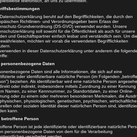
pielsweise telefonisch, an uns zu übermitteln.
renbranche in Nürnberg
Stiftung Haus der Geschi
riffsbestimmungen
nkommt, geht es längst nicht nur
weiteres Mal gelungen,
Datenschutzerklärung beruht auf den Begrifflichkeiten, die durch den
elzeug“, sondern um Produkttrends,
zwischen Geschichte un
opäischen Richtlinien- und Verordnungsgeber beim Erlass der
hemen, Handelstauglichkeit,
enschutz-Grundverordnung (DS-GVO) verwendet wurden. Unsere
nschutzerklärung soll sowohl für die Öffentlichkeit als auch für unsere
Compliance, internationale
den und Geschäftspartner einfach lesbar und verständlich sein. Um di
tion – und (für uns besonders
ewährleisten, möchten wir vorab die verwendeten Begrifflichkeiten
utern.
) um Brettspiele, Roll-&-Write-
 verwenden in dieser Datenschutzerklärung unter anderem die folgend
iffe:
e und...
personenbezogene Daten
sonenbezogene Daten sind alle Informationen, die sich auf eine
tifizierte oder identifizierbare natürliche Person (im Folgenden „betroff
on") beziehen. Als identifizierbar wird eine natürliche Person angeseh
direkt oder indirekt, insbesondere mittels Zuordnung zu einer Kennung
em Namen, zu einer Kennnummer, zu Standortdaten, zu einer Online-
nung oder zu einem oder mehreren besonderen Merkmalen, die Ausdr
physischen, physiologischen, genetischen, psychischen, wirtschaftliche
urellen oder sozialen Identität dieser natürlichen Person sind, identifizie
den kann.
betroffene Person
offene Person ist jede identifizierte oder identifizierbare natürliche Per
en personenbezogene Daten von dem für die Verarbeitung
ntwortlichen verarbeitet werden.