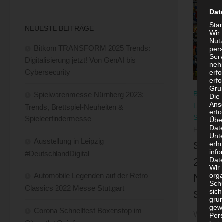
Dat
Sta
NEUESTE BEITRÄGE
Wir
Nutz
Bitkom TRANSFORM 2025 Trends:
per
Ser
Digitalisierung jetzt! Von GenAI bis
neh
Cybersecurity
erf
erfo
Grun
BRETTS
Spielwarenmesse Nürnberg 2023:
Die
Ans
LIFESTY
Trends, Brettspiel-Neuheiten &
erf
SPIELV
Spieleerfindermesse
Übe
Dat
FEBRUAR
Unt
Ausstellung in Leipzig
Spiel
erh
info
#DeutschlandDigital
Dat
2023: 
Wir 
Automobile Legenden auf der Retro
org
Neuhe
Sch
Classics 2022 Messe Stuttgart
sic
Spiel
grun
gew
Corona Schnelltest Boxenstop im
Wenn An
Per