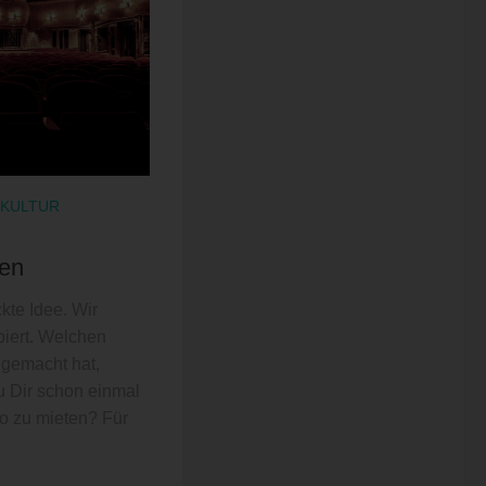
on
 die
ten
en
 in
 die
 KULTUR
nden
ten
kte Idee. Wir
biert. Welchen
rden
gemacht hat,
n
Du Dir schon einmal
nnte
f
no zu mieten? Für
eines
se),
ge