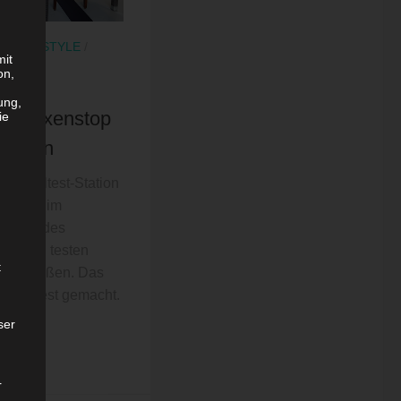
R
/
LIFESTYLE
/
mit
on,
ung,
st Boxenstop
ie
slingen
Schnelltest-Station
chhalle im
Kunden des
so zügig testen
t
uf genießen. Das
den Test gemacht.
ser
r