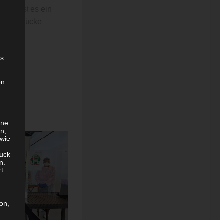
chte ist es ein
 eine Brücke
d...
es
en
ene
en,
 wie
uck
n,
rt
son,