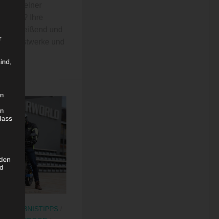
in einzelner
ndrang? Ihre
ezu mitreißend und
r
hre Kunstwerke und
ind,
en
en
dass
 den
nd
/
ERLEBNISTIPPS
/