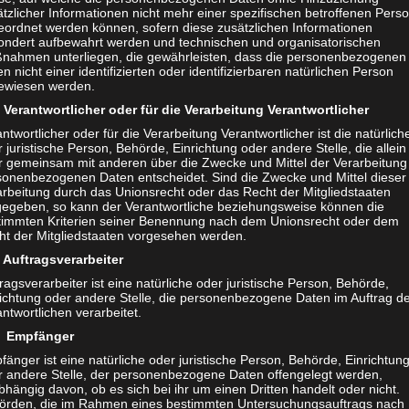
tzlicher Informationen nicht mehr einer spezifischen betroffenen Pers
eordnet werden können, sofern diese zusätzlichen Informationen
ondert aufbewahrt werden und technischen und organisatorischen
nahmen unterliegen, die gewährleisten, dass die personenbezogenen
n nicht einer identifizierten oder identifizierbaren natürlichen Person
ewiesen werden.
Verantwortlicher oder für die Verarbeitung Verantwortlicher
ntwortlicher oder für die Verarbeitung Verantwortlicher ist die natürlich
 juristische Person, Behörde, Einrichtung oder andere Stelle, die allein
r gemeinsam mit anderen über die Zwecke und Mittel der Verarbeitung
sonenbezogenen Daten entscheidet. Sind die Zwecke und Mittel dieser
arbeitung durch das Unionsrecht oder das Recht der Mitgliedstaaten
gegeben, so kann der Verantwortliche beziehungsweise können die
timmten Kriterien seiner Benennung nach dem Unionsrecht oder dem
KUNST & KULTUR
/
KÜNS
ht der Mitgliedstaaten vorgesehen werden.
ISSE
/
HITEC
/
LIFESTYLE
/
MAG
/
MAG
/
NEWS
Auftragsverarbeiter
FEBRUAR 28, 2021
ragsverarbeiter ist eine natürliche oder juristische Person, Behörde,
, 2021
richtung oder andere Stelle, die personenbezogene Daten im Auftrag d
Fotoshooting mit 
ntwortlichen verarbeitet.
edes-AMG GT Black
Brigitte Reulecke
 Empfänger
s Fotoshooting
änger ist eine natürliche oder juristische Person, Behörde, Einrichtun
Wer Sie kennt oder kenn
r andere Stelle, der personenbezogene Daten offengelegt werden,
hängig davon, ob es sich bei ihr um einen Dritten handelt oder nicht.
cedes-AMG GT Black Series von
fasziniert von Ihrer sc
örden, die im Rahmen eines bestimmten Untersuchungsauftrags nach