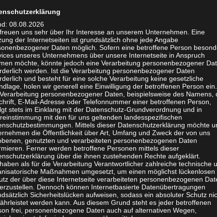
enschutzerklärung
nd: 08.08.2026
 freuen uns sehr über Ihr Interesse an unserem Unternehmen. Eine
ung der Internetseiten ist grundsätzlich ohne jede Angabe
sonenbezogener Daten möglich. Sofern eine betroffene Person besond
vices unseres Unternehmens über unsere Internetseite in Anspruch
men möchte, könnte jedoch eine Verarbeitung personenbezogener Da
orderlich werden. Ist die Verarbeitung personenbezogener Daten
rderlich und besteht für eine solche Verarbeitung keine gesetzliche
dlage, holen wir generell eine Einwilligung der betroffenen Person ein.
PIELE
/
KUNST & KULTUR
/
 Verarbeitung personenbezogener Daten, beispielsweise des Namens, 
chrift, E-Mail-Adresse oder Telefonnummer einer betroffenen Person,
LE
/
NEWS
/
SPIELE
/
ERLEBNISSE
/
ERLEBNIS
olgt stets im Einklang mit der Datenschutz-Grundverordnung und in
ORSTELUNGEN
KURZTRIP & TAGESAUS
reinstimmung mit den für uns geltenden landesspezifischen
enschutzbestimmungen. Mittels dieser Datenschutzerklärung möchte u
 3, 2023
MAG
/
NEWS
/
STÄDTERE
ernehmen die Öffentlichkeit über Art, Umfang und Zweck der von uns
MAI 4, 2022
warenmesse Nürnberg
obenen, genutzten und verarbeiteten personenbezogenen Daten
rmieren. Ferner werden betroffene Personen mittels dieser
Ausstellung in Le
enschutzerklärung über die ihnen zustehenden Rechte aufgeklärt.
Trends, Brettspiel-
haben als für die Verarbeitung Verantwortlicher zahlreiche technische 
#DeutschlandDigi
anisatorische Maßnahmen umgesetzt, um einen möglichst lückenlosen
iten &
utz der über diese Internetseite verarbeiteten personenbezogenen Dat
herzustellen. Dennoch können Internetbasierte Datenübertragungen
eerfindermesse
„wir deutsche können ke
dsätzlich Sicherheitslücken aufweisen, sodass ein absoluter Schutz ni
digitalen Grußwort beto
ährleistet werden kann. Aus diesem Grund steht es jeder betroffenen
fang Februar die internationale
son frei, personenbezogene Daten auch auf alternativen Wegen,
Staatsministerin für Kul