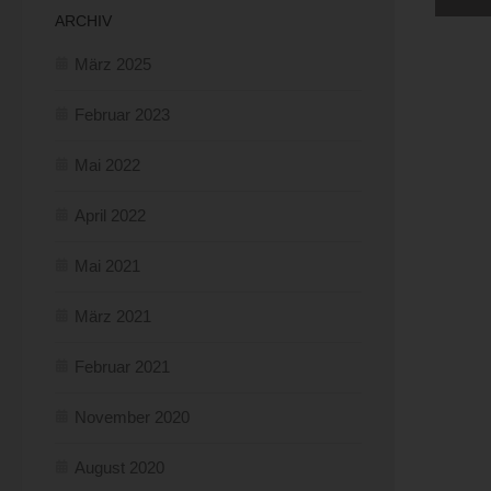
Auf
ARCHIV
Vera
die
März 2025
k) 
Einw
Februar 2023
Fal
Wil
best
Mai 2022
sie
einv
April 2022
Nam
Ver
Mai 2021
Mit
and
spo
März 2021
Vor
705
Deu
Februar 2021
ser
990
November 2020
Coo
Die
August 2020
und
effe