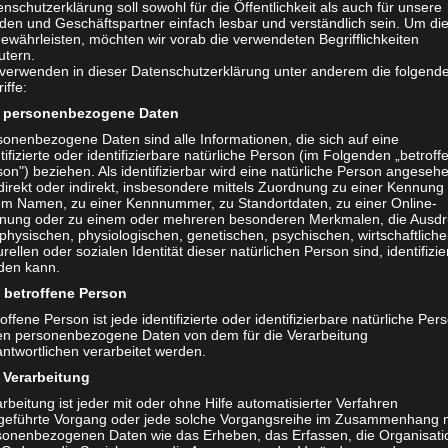
nschutzerklärung soll sowohl für die Öffentlichkeit als auch für unsere
talten. Verfasse interessante
den und Geschäftspartner einfach lesbar und verständlich sein. Um di
träge. Mache daraus eine Win-Win
ewährleisten, möchten wir vorab die verwendeten Begrifflichkeiten
utern.
n. Als Ehrenamtlicher Gastautor
 verwenden in dieser Datenschutzerklärung unter anderem die folgend
natürlich auch Vorteile. Gerne
iffe:
u uns dazu einfach auf...
personenbezogene Daten
sonenbezogene Daten sind alle Informationen, die sich auf eine
tifizierte oder identifizierbare natürliche Person (im Folgenden „betroff
on") beziehen. Als identifizierbar wird eine natürliche Person angeseh
direkt oder indirekt, insbesondere mittels Zuordnung zu einer Kennung
em Namen, zu einer Kennnummer, zu Standortdaten, zu einer Online-
nung oder zu einem oder mehreren besonderen Merkmalen, die Ausdr
physischen, physiologischen, genetischen, psychischen, wirtschaftliche
urellen oder sozialen Identität dieser natürlichen Person sind, identifizie
den kann.
betroffene Person
offene Person ist jede identifizierte oder identifizierbare natürliche Per
en personenbezogene Daten von dem für die Verarbeitung
ntwortlichen verarbeitet werden.
Verarbeitung
rbeitung ist jeder mit oder ohne Hilfe automatisierter Verfahren
geführte Vorgang oder jede solche Vorgangsreihe im Zusammenhang 
sonenbezogenen Daten wie das Erheben, das Erfassen, die Organisati