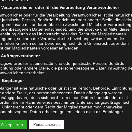
Verantwortlicher oder für die Verarbeitung Verantwortlicher
ntwortlicher oder für die Verarbeitung Verantwortlicher ist die natürlich
 juristische Person, Behörde, Einrichtung oder andere Stelle, die allein
r gemeinsam mit anderen über die Zwecke und Mittel der Verarbeitung
sonenbezogenen Daten entscheidet. Sind die Zwecke und Mittel dieser
arbeitung durch das Unionsrecht oder das Recht der Mitgliedstaaten
gegeben, so kann der Verantwortliche beziehungsweise können die
timmten Kriterien seiner Benennung nach dem Unionsrecht oder dem
ht der Mitgliedstaaten vorgesehen werden.
Auftragsverarbeiter
ragsverarbeiter ist eine natürliche oder juristische Person, Behörde,
richtung oder andere Stelle, die personenbezogene Daten im Auftrag d
ntwortlichen verarbeitet.
 Empfänger
änger ist eine natürliche oder juristische Person, Behörde, Einrichtun
r andere Stelle, der personenbezogene Daten offengelegt werden,
hängig davon, ob es sich bei ihr um einen Dritten handelt oder nicht.
örden, die im Rahmen eines bestimmten Untersuchungsauftrags nach
 Unionsrecht oder dem Recht der Mitgliedstaaten möglicherweise
sonenbezogene Daten erhalten, gelten jedoch nicht als Empfänger.
Dritter
 Akzeptieren
Personalisieren
ter ist eine natürliche oder juristische Person, Behörde, Einrichtung ode
ere Stelle außer der betroffenen Person, dem Verantwortlichen, dem