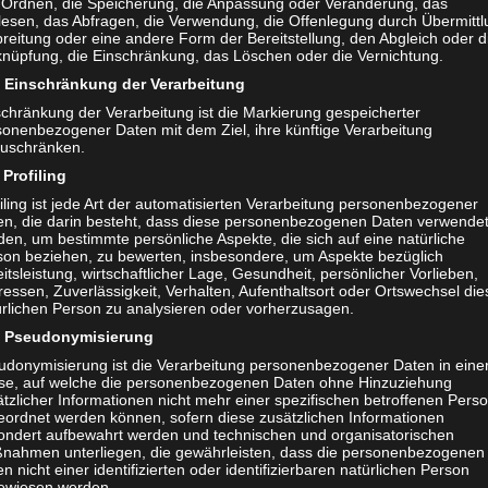
 Ordnen, die Speicherung, die Anpassung oder Veränderung, das
lesen, das Abfragen, die Verwendung, die Offenlegung durch Übermittl
reitung oder eine andere Form der Bereitstellung, den Abgleich oder d
knüpfung, die Einschränkung, das Löschen oder die Vernichtung.
Einschränkung der Verarbeitung
schränkung der Verarbeitung ist die Markierung gespeicherter
sonenbezogener Daten mit dem Ziel, ihre künftige Verarbeitung
zuschränken.
Profiling
iling ist jede Art der automatisierten Verarbeitung personenbezogener
en, die darin besteht, dass diese personenbezogenen Daten verwende
en, um bestimmte persönliche Aspekte, die sich auf eine natürliche
son beziehen, zu bewerten, insbesondere, um Aspekte bezüglich
itsleistung, wirtschaftlicher Lage, Gesundheit, persönlicher Vorlieben,
ressen, Zuverlässigkeit, Verhalten, Aufenthaltsort oder Ortswechsel die
ürlichen Person zu analysieren oder vorherzusagen.
Pseudonymisierung
udonymisierung ist die Verarbeitung personenbezogener Daten in eine
se, auf welche die personenbezogenen Daten ohne Hinzuziehung
tzlicher Informationen nicht mehr einer spezifischen betroffenen Pers
eordnet werden können, sofern diese zusätzlichen Informationen
ondert aufbewahrt werden und technischen und organisatorischen
nahmen unterliegen, die gewährleisten, dass die personenbezogenen
n nicht einer identifizierten oder identifizierbaren natürlichen Person
ewiesen werden.