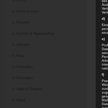
HITEC
das
Aus
Verb
Kunst & Kultur
Ver
d) 
Künstler
Ein
per
ein
Kurztrip & Tagesausflug
e) 
Lifestyle
Prof
Dat
werd
Mag
Per
Arbe
Inte
Motivation
nat
f) 
Motivation
Pse
Wei
zusä
Natur & Outdoor
zug
ges
News
Maß
Date
zug