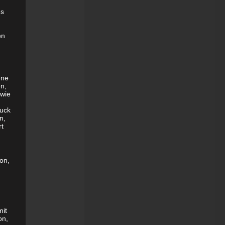
es
en
ene
en,
 wie
uck
n,
rt
son,
mit
on,