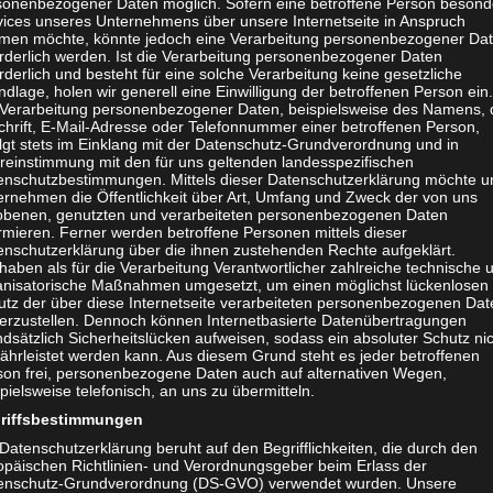
sonenbezogener Daten möglich. Sofern eine betroffene Person besond
deren Freizeitbewegung
vices unseres Unternehmens über unsere Internetseite in Anspruch
men möchte, könnte jedoch eine Verarbeitung personenbezogener Da
orderlich werden. Ist die Verarbeitung personenbezogener Daten
rderlich und besteht für eine solche Verarbeitung keine gesetzliche
dlage, holen wir generell eine Einwilligung der betroffenen Person ein.
 Verarbeitung personenbezogener Daten, beispielsweise des Namens, 
chrift, E-Mail-Adresse oder Telefonnummer einer betroffenen Person,
olgt stets im Einklang mit der Datenschutz-Grundverordnung und in
reinstimmung mit den für uns geltenden landesspezifischen
enschutzbestimmungen. Mittels dieser Datenschutzerklärung möchte u
ernehmen die Öffentlichkeit über Art, Umfang und Zweck der von uns
obenen, genutzten und verarbeiteten personenbezogenen Daten
rmieren. Ferner werden betroffene Personen mittels dieser
enschutzerklärung über die ihnen zustehenden Rechte aufgeklärt.
haben als für die Verarbeitung Verantwortlicher zahlreiche technische 
anisatorische Maßnahmen umgesetzt, um einen möglichst lückenlosen
utz der über diese Internetseite verarbeiteten personenbezogenen Dat
herzustellen. Dennoch können Internetbasierte Datenübertragungen
dsätzlich Sicherheitslücken aufweisen, sodass ein absoluter Schutz ni
ährleistet werden kann. Aus diesem Grund steht es jeder betroffenen
NHELFER
JULI 25, 2020
son frei, personenbezogene Daten auch auf alternativen Wegen,
pielsweise telefonisch, an uns zu übermitteln.
anhelfer werden
riffsbestimmungen
uchen Deine Unterstützung. Jetzt
Datenschutzerklärung beruht auf den Begrifflichkeiten, die durch den
opäischen Richtlinien- und Verordnungsgeber beim Erlass der
 die Möglichkeit spontan
enschutz-Grundverordnung (DS-GVO) verwendet wurden. Unsere