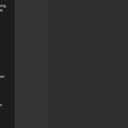
ung,
ie
t
ser
r
on