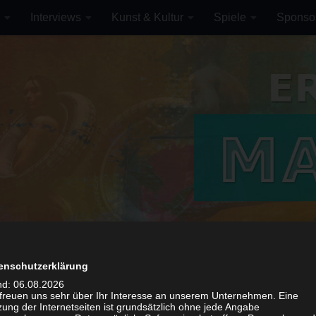
Interviews
Kunst & Kultur
Spiele
Sponso
EGORIE:
SPONTANHELFER
enschutzerklärung
nd: 06.08.2026
 freuen uns sehr über Ihr Interesse an unserem Unternehmen. Eine
 jetzt Spontanhelfer und unterstütze uns. Werde Teil der Comm
ung der Internetseiten ist grundsätzlich ohne jede Angabe