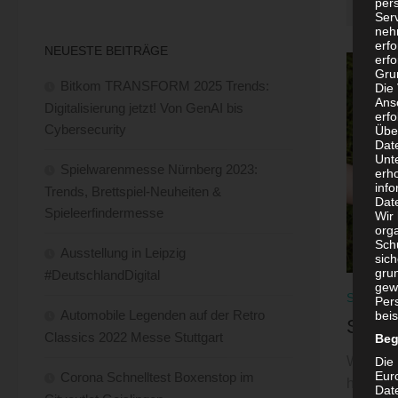
per
beson
Ser
neh
erf
NEUESTE BEITRÄGE
erfo
Grun
Bitkom TRANSFORM 2025 Trends:
Die
Ans
Digitalisierung jetzt! Von GenAI bis
erf
Cybersecurity
Übe
Dat
Unt
Spielwarenmesse Nürnberg 2023:
erh
info
Trends, Brettspiel-Neuheiten &
Dat
Spieleerfindermesse
Wir 
org
Sch
Ausstellung in Leipzig
sic
grun
#DeutschlandDigital
gew
SPONTA
Per
Automobile Legenden auf der Retro
beis
Spont
Classics 2022 Messe Stuttgart
Beg
Wir bra
Die 
Eur
Corona Schnelltest Boxenstop im
hast Du
Dat