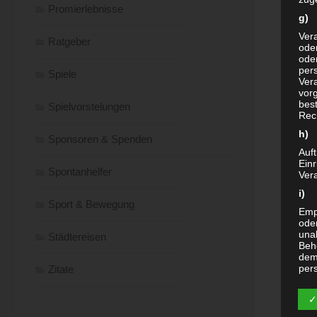
Promierlebnisse
g) 
Vera
Ratgeber
oder
ode
per
Spiele
Ver
vor
bes
Spielvorstelungen
Rec
h) 
Sponsoren & Spenden
Auft
Ein
Spontanhelfer
Vera
i)
Sport & Bewegung
Empf
ode
unab
Städtereisen
Beh
dem
per
Zitate
j) 
✓
Drit
and