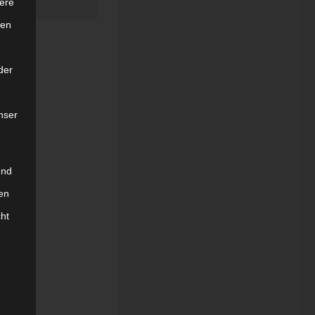
ere
ten
der
nser
und
en
cht