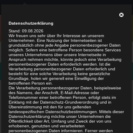
Zum Inhalt springen
Datenschutzerklärung
Stand: 09.08.2026
Wir freuen uns sehr über Ihr Interesse an unserem
Unternehmen. Eine Nutzung der Internetseiten ist
grundsätzlich ohne jede Angabe personenbezogener Daten
KATEGORIE:
PARTYSPIELE
möglich. Sofern eine betroffene Person besondere Services
unseres Unternehmens über unsere Internetseite in
Anspruch nehmen möchte, könnte jedoch eine Verarbeitung
personenbezogener Daten erforderlich werden. Ist die
Verarbeitung personenbezogener Daten erforderlich und
FOLGEN:
besteht für eine solche Verarbeitung keine gesetzliche
Grundlage, holen wir generell eine Einwilligung der
betroffenen Person ein.
Die Verarbeitung personenbezogener Daten, beispielsweise
Suchen
des Namens, der Anschrift, E-Mail-Adresse oder
Telefonnummer einer betroffenen Person, erfolgt stets im
nach:
Einklang mit der Datenschutz-Grundverordnung und in
Übereinstimmung mit den für uns geltenden
landesspezifischen Datenschutzbestimmungen. Mittels dieser
Datenschutzerklärung möchte unser Unternehmen die
NEUESTE BEITRÄGE
Öffentlichkeit über Art, Umfang und Zweck der von uns
erhobenen, genutzten und verarbeiteten
Bitkom TRANSFORM 2025 Trends: Digitalisierung jetzt! Von
personenbezogenen Daten informieren. Ferner werden