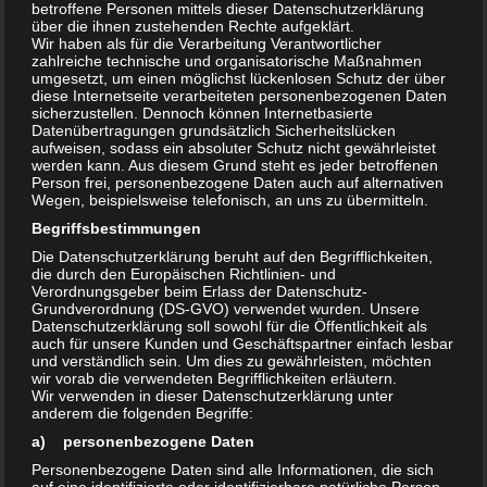
betroffene Personen mittels dieser Datenschutzerklärung
GenAI bis Cybersecurity
über die ihnen zustehenden Rechte aufgeklärt.
Wir haben als für die Verarbeitung Verantwortlicher
zahlreiche technische und organisatorische Maßnahmen
Spielwarenmesse Nürnberg 2023: Trends, Brettspiel-
umgesetzt, um einen möglichst lückenlosen Schutz der über
Neuheiten & Spieleerfindermesse
diese Internetseite verarbeiteten personenbezogenen Daten
sicherzustellen. Dennoch können Internetbasierte
Datenübertragungen grundsätzlich Sicherheitslücken
Ausstellung in Leipzig #DeutschlandDigital
aufweisen, sodass ein absoluter Schutz nicht gewährleistet
werden kann. Aus diesem Grund steht es jeder betroffenen
Person frei, personenbezogene Daten auch auf alternativen
Automobile Legenden auf der Retro Classics 2022 Messe
Wegen, beispielsweise telefonisch, an uns zu übermitteln.
Stuttgart
Begriffsbestimmungen
Die Datenschutzerklärung beruht auf den Begrifflichkeiten,
Corona Schnelltest Boxenstop im Cityoutlet Geislingen
die durch den Europäischen Richtlinien- und
Verordnungsgeber beim Erlass der Datenschutz-
Grundverordnung (DS-GVO) verwendet wurden. Unsere
Datenschutzerklärung soll sowohl für die Öffentlichkeit als
auch für unsere Kunden und Geschäftspartner einfach lesbar
und verständlich sein. Um dies zu gewährleisten, möchten
KATEGORIEN
wir vorab die verwendeten Begrifflichkeiten erläutern.
Wir verwenden in dieser Datenschutzerklärung unter
Action & Abenteuer
anderem die folgenden Begriffe:
a) personenbezogene Daten
Brettspiele
Personenbezogene Daten sind alle Informationen, die sich