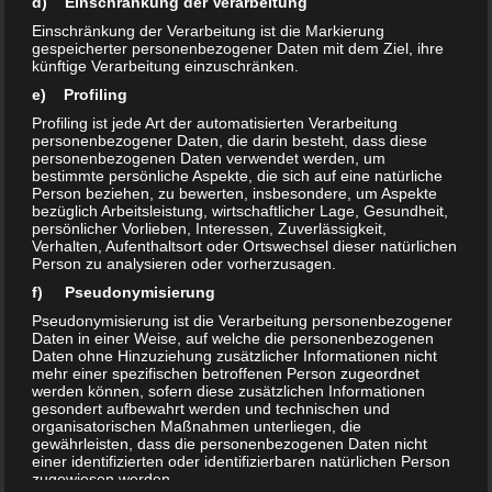
d) Einschränkung der Verarbeitung
Einschränkung der Verarbeitung ist die Markierung
Mag
gespeicherter personenbezogener Daten mit dem Ziel, ihre
künftige Verarbeitung einzuschränken.
Motivation
e) Profiling
Profiling ist jede Art der automatisierten Verarbeitung
Motivation
personenbezogener Daten, die darin besteht, dass diese
personenbezogenen Daten verwendet werden, um
bestimmte persönliche Aspekte, die sich auf eine natürliche
Natur & Outdoor
Person beziehen, zu bewerten, insbesondere, um Aspekte
bezüglich Arbeitsleistung, wirtschaftlicher Lage, Gesundheit,
persönlicher Vorlieben, Interessen, Zuverlässigkeit,
News
Verhalten, Aufenthaltsort oder Ortswechsel dieser natürlichen
Person zu analysieren oder vorherzusagen.
Promierlebnisse
f) Pseudonymisierung
Pseudonymisierung ist die Verarbeitung personenbezogener
Ratgeber
Daten in einer Weise, auf welche die personenbezogenen
Daten ohne Hinzuziehung zusätzlicher Informationen nicht
mehr einer spezifischen betroffenen Person zugeordnet
Spiele
werden können, sofern diese zusätzlichen Informationen
gesondert aufbewahrt werden und technischen und
organisatorischen Maßnahmen unterliegen, die
Spielvorstelungen
gewährleisten, dass die personenbezogenen Daten nicht
einer identifizierten oder identifizierbaren natürlichen Person
zugewiesen werden.
Sponsoren & Spenden