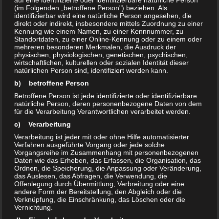
auf eine identifizierte oder identifizierbare natürliche Person
(im Folgenden „betroffene Person") beziehen. Als
Erlebnisse
identifizierbar wird eine natürliche Person angesehen, die
direkt oder indirekt, insbesondere mittels Zuordnung zu einer
Erlebnisse der Stars
Kennung wie einem Namen, zu einer Kennnummer, zu
Standortdaten, zu einer Online-Kennung oder zu einem oder
mehreren besonderen Merkmalen, die Ausdruck der
Erlebnistipps
physischen, physiologischen, genetischen, psychischen,
wirtschaftlichen, kulturellen oder sozialen Identität dieser
natürlichen Person sind, identifiziert werden kann.
Expertentipps
b) betroffene Person
Betroffene Person ist jede identifizierte oder identifizierbare
Filme & Kino
natürliche Person, deren personenbezogene Daten von dem
für die Verarbeitung Verantwortlichen verarbeitet werden.
HITEC
c) Verarbeitung
Verarbeitung ist jeder mit oder ohne Hilfe automatisierter
Kunst & Kultur
Verfahren ausgeführte Vorgang oder jede solche
Vorgangsreihe im Zusammenhang mit personenbezogenen
Daten wie das Erheben, das Erfassen, die Organisation, das
Künstler
Ordnen, die Speicherung, die Anpassung oder Veränderung,
das Auslesen, das Abfragen, die Verwendung, die
Offenlegung durch Übermittlung, Verbreitung oder eine
Kurztrip & Tagesausflug
andere Form der Bereitstellung, den Abgleich oder die
Verknüpfung, die Einschränkung, das Löschen oder die
Vernichtung.
Lifestyle