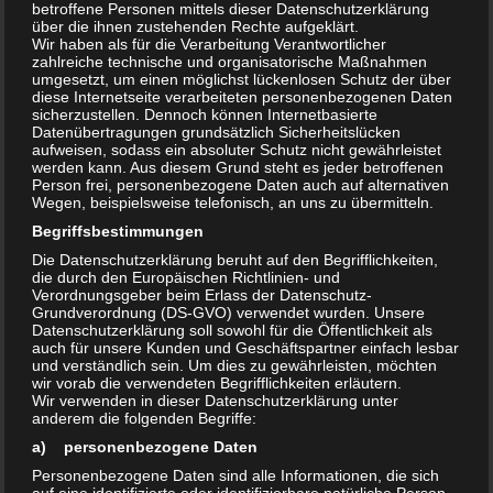
betroffene Personen mittels dieser Datenschutzerklärung
über die ihnen zustehenden Rechte aufgeklärt.
Wir haben als für die Verarbeitung Verantwortlicher
zahlreiche technische und organisatorische Maßnahmen
BRETTSPIELE
/
KUNST & KULTUR
/
LIFESTYLE
/
NEWS
/
umgesetzt, um einen möglichst lückenlosen Schutz der über
SPIELE
/
SPIELVORSTELUNGEN
diese Internetseite verarbeiteten personenbezogenen Daten
sicherzustellen. Dennoch können Internetbasierte
FEBRUAR 3, 2023
Datenübertragungen grundsätzlich Sicherheitslücken
aufweisen, sodass ein absoluter Schutz nicht gewährleistet
Spielwarenmesse Nürnberg 2023: Trends,
werden kann. Aus diesem Grund steht es jeder betroffenen
Person frei, personenbezogene Daten auch auf alternativen
Brettspiel-Neuheiten &
Wegen, beispielsweise telefonisch, an uns zu übermitteln.
Spieleerfindermesse
Begriffsbestimmungen
Die Datenschutzerklärung beruht auf den Begrifflichkeiten,
Wenn Anfang Februar die internationale
die durch den Europäischen Richtlinien- und
Verordnungsgeber beim Erlass der Datenschutz-
Spielwarenbranche in Nürnberg zusammenkommt, geht es
Grundverordnung (DS-GVO) verwendet wurden. Unsere
längst nicht nur um „Spielzeug“, sondern um
Datenschutzerklärung soll sowohl für die Öffentlichkeit als
auch für unsere Kunden und Geschäftspartner einfach lesbar
Produkttrends, Lizenzthemen, Handelstauglichkeit,
und verständlich sein. Um dies zu gewährleisten, möchten
wir vorab die verwendeten Begrifflichkeiten erläutern.
Safety/Compliance, internationale Distribution – und (für
Wir verwenden in dieser Datenschutzerklärung unter
uns besonders spannend) um Brettspiele, Roll-&-Write-
anderem die folgenden Begriffe:
Konzepte und...
a) personenbezogene Daten
Personenbezogene Daten sind alle Informationen, die sich