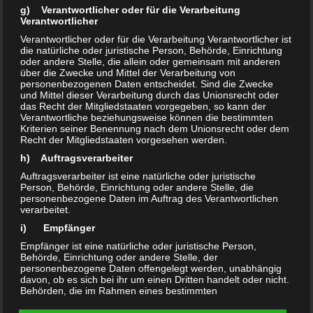
g) Verantwortlicher oder für die Verarbeitung
Filme & Kino
Verantwortlicher
Verantwortlicher oder für die Verarbeitung Verantwortlicher ist
die natürliche oder juristische Person, Behörde, Einrichtung
HITEC
oder andere Stelle, die allein oder gemeinsam mit anderen
über die Zwecke und Mittel der Verarbeitung von
personenbezogenen Daten entscheidet. Sind die Zwecke
Kunst & Kultur
und Mittel dieser Verarbeitung durch das Unionsrecht oder
das Recht der Mitgliedstaaten vorgegeben, so kann der
Künstler
Verantwortliche beziehungsweise können die bestimmten
Kriterien seiner Benennung nach dem Unionsrecht oder dem
Recht der Mitgliedstaaten vorgesehen werden.
Kurztrip & Tagesausflug
h) Auftragsverarbeiter
Auftragsverarbeiter ist eine natürliche oder juristische
Lifestyle
Person, Behörde, Einrichtung oder andere Stelle, die
personenbezogene Daten im Auftrag des Verantwortlichen
verarbeitet.
Mag
i) Empfänger
Motivation
Empfänger ist eine natürliche oder juristische Person,
Behörde, Einrichtung oder andere Stelle, der
personenbezogene Daten offengelegt werden, unabhängig
Motivation
davon, ob es sich bei ihr um einen Dritten handelt oder nicht.
Behörden, die im Rahmen eines bestimmten
Untersuchungsauftrags nach dem Unionsrecht oder dem
Natur & Outdoor