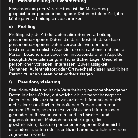
d) Einschränkung der Verarbeitung
Automobile Legenden auf der Retro Classics 2022 Messe
Einschränkung der Verarbeitung ist die Markierung
Stuttgart
gespeicherter personenbezogener Daten mit dem Ziel, ihre
künftige Verarbeitung einzuschränken.
Corona Schnelltest Boxenstop im Cityoutlet Geislingen
e) Profiling
Profiling ist jede Art der automatisierten Verarbeitung
personenbezogener Daten, die darin besteht, dass diese
personenbezogenen Daten verwendet werden, um
bestimmte persönliche Aspekte, die sich auf eine natürliche
KATEGORIEN
Person beziehen, zu bewerten, insbesondere, um Aspekte
bezüglich Arbeitsleistung, wirtschaftlicher Lage, Gesundheit,
Action & Abenteuer
persönlicher Vorlieben, Interessen, Zuverlässigkeit,
Verhalten, Aufenthaltsort oder Ortswechsel dieser natürlichen
Person zu analysieren oder vorherzusagen.
Brettspiele
f) Pseudonymisierung
Pseudonymisierung ist die Verarbeitung personenbezogener
Erlebnisse
Daten in einer Weise, auf welche die personenbezogenen
Daten ohne Hinzuziehung zusätzlicher Informationen nicht
Erlebnisse der Stars
mehr einer spezifischen betroffenen Person zugeordnet
werden können, sofern diese zusätzlichen Informationen
gesondert aufbewahrt werden und technischen und
Erlebnistipps
organisatorischen Maßnahmen unterliegen, die
gewährleisten, dass die personenbezogenen Daten nicht
einer identifizierten oder identifizierbaren natürlichen Person
Expertentipps
zugewiesen werden.