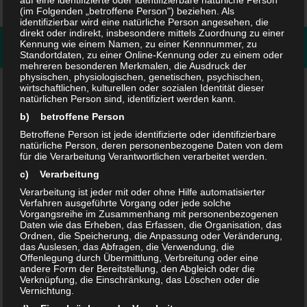
auf eine identifizierte oder identifizierbare natürliche Person
(im Folgenden „betroffene Person") beziehen. Als
identifizierbar wird eine natürliche Person angesehen, die
direkt oder indirekt, insbesondere mittels Zuordnung zu einer
Kennung wie einem Namen, zu einer Kennnummer, zu
FOLGEN:
Standortdaten, zu einer Online-Kennung oder zu einem oder
mehreren besonderen Merkmalen, die Ausdruck der
physischen, physiologischen, genetischen, psychischen,
wirtschaftlichen, kulturellen oder sozialen Identität dieser
Suchen
natürlichen Person sind, identifiziert werden kann.
nach:
b) betroffene Person
Betroffene Person ist jede identifizierte oder identifizierbare
natürliche Person, deren personenbezogene Daten von dem
für die Verarbeitung Verantwortlichen verarbeitet werden.
NEUESTE BEITRÄGE
c) Verarbeitung
Bitkom TRANSFORM 2025 Trends: Digitalisierung jetzt! Von
Verarbeitung ist jeder mit oder ohne Hilfe automatisierter
GenAI bis Cybersecurity
Verfahren ausgeführte Vorgang oder jede solche
Vorgangsreihe im Zusammenhang mit personenbezogenen
Daten wie das Erheben, das Erfassen, die Organisation, das
Spielwarenmesse Nürnberg 2023: Trends, Brettspiel-
Ordnen, die Speicherung, die Anpassung oder Veränderung,
das Auslesen, das Abfragen, die Verwendung, die
Neuheiten & Spieleerfindermesse
Offenlegung durch Übermittlung, Verbreitung oder eine
andere Form der Bereitstellung, den Abgleich oder die
Ausstellung in Leipzig #DeutschlandDigital
Verknüpfung, die Einschränkung, das Löschen oder die
Vernichtung.